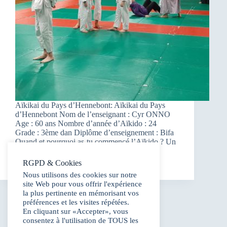
Aïkikai du Pays d’Hennebont: Aïkikai du Pays
d’Hennebont Nom de l’enseignant : Cyr ONNO
Age : 60 ans Nombre d’année d’Aïkido : 24
Grade : 3ème dan Diplôme d’enseignement : Bifa
Quand et pourquoi as-tu commencé l’Aïkido ? Un
copain de travail, il y a presque…
fabrice
3 février 2023
RGPD & Cookies
Nous utilisons des cookies sur notre
site Web pour vous offrir l'expérience
la plus pertinente en mémorisant vos
préférences et les visites répétées.
En cliquant sur «Accepter», vous
consentez à l'utilisation de TOUS les