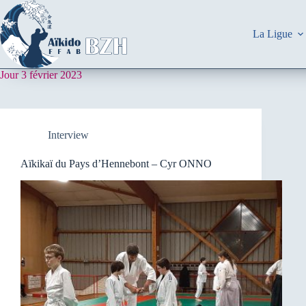
Passer
au
contenu
La Ligue
Jour
3 février 2023
Interview
Aïkikaï du Pays d’Hennebont – Cyr ONNO