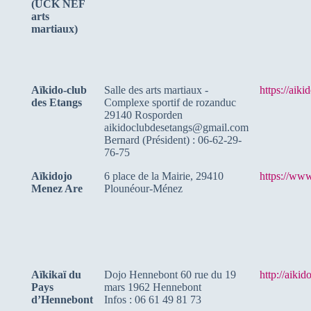
(UCK NEF
arts
martiaux)
Aïkido-club
Salle des arts martiaux -
https://aik
des Etangs
Complexe sportif de rozanduc
29140 Rosporden
aikidoclubdesetangs@gmail.com
Bernard (Président) : 06-62-29-
76-75
Aïkidojo
6 place de la Mairie, 29410
https://www
Menez Are
Plounéour-Ménez
Aïkikaï du
Dojo Hennebont 60 rue du 19
http://aikid
Pays
mars 1962 Hennebont
d’Hennebont
Infos : 06 61 49 81 73