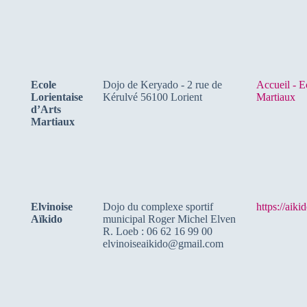
Ecole
Dojo de Keryado - 2 rue de
Accueil - E
Lorientaise
Kérulvé 56100 Lorient
Martiaux
d’Arts
Martiaux
Elvinoise
Dojo du complexe sportif
https://aiki
Aïkido
municipal Roger Michel Elven
R. Loeb : 06 62 16 99 00
elvinoiseaikido@gmail.com