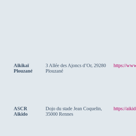
Aïkikaï
3 Allée des Ajoncs d’Or, 29280
https://www
Plouzané
Plouzané
ASCR
Dojo du stade Jean Coquelin,
https://aiki
Aïkido
35000 Rennes