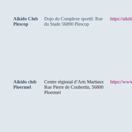
Aïkido Club
Dojo du Complexe sportif. Rue
https://aik
Plescop
du Stade 56890 Plescop
Aikido club
Centre régional d’Arts Martiaux
https://www
Ploermel
Rue Pierre de Coubertin, 56800
Ploermel