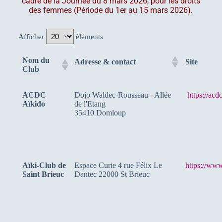
cadre de la Journée du 8 mars 2026, pour les droits
des femmes (Période du 1er au 15 mars 2026).
Afficher
éléments
Nom du
Adresse & contact
Site
Club
ACDC
Dojo Waldec-Rousseau - Allée
https://acdc
Aïkido
de l'Etang
35410 Domloup
Aïki-Club de
Espace Curie 4 rue Félix Le
https://www
Saint Brieuc
Dantec 22000 St Brieuc