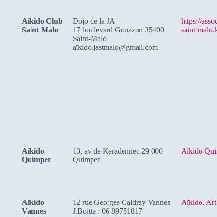
Aïkido Club
Dojo de la JA
https://asso
Saint-Malo
17 boulevard Gouazon 35400
saint-malo.
Saint-Malo
aï
kido.jastmalo@gmail.com
Aïkido
10, av de Keradennec 29 000
Aïkido Qu
Quimper
Quimper
Aïkido
12 rue Georges Caldray Vannes
Aïkido, Art
Vannes
J.Boitte : 06 89751817